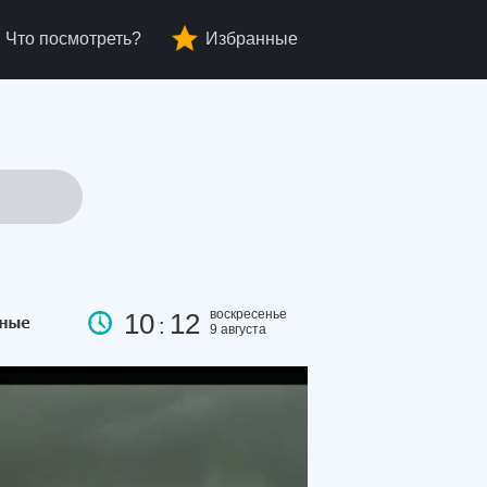
Что посмотреть?
Избранные
воскресенье
10
12
:
9 августа