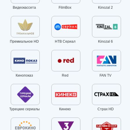
Видеокассета
FilmBox
Kinozal 2
Премиальное HD
НТВ Сериал
Kinozal 6
Кинопоказ
Red
FAN TV
Турецкие сериалы
Кинеко
Страх HD