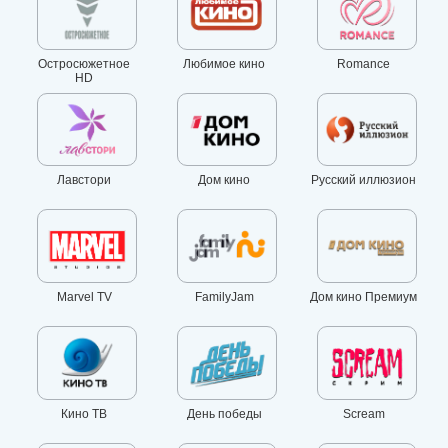
Остросюжетное
Любимое кино
Romance
HD
Лавстори
Дом кино
Русский иллюзион
Marvel TV
FamilyJam
Дом кино Премиум
Кино ТВ
День победы
Scream