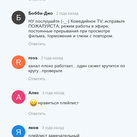
Бобби-Джо
2 года назад
Б
НУ послушайте (-_-) Комедийное TV; исправьте
ПОЖАЛУЙСТА; режим работы в эфире;
постоянные прерывания при просмотре
фильма, торможение и глюки с повтором.
Ответить
ross
2 года назад
R
канал плохо работает....один сюжет крутится по
кругу...проверьте
Ответить
Алкс
3 года назад
А
нравиться плейлист
Ответить
яков
3 года назад
Я
плейлист замечательный