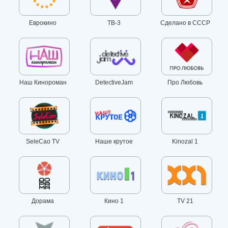
Еврокино
ТВ-3
Сделано в СССР
Наш Кинороман
DetectiveJam
Про Любовь
SeleCao TV
Наше крутое
Kinozal 1
Дорама
Кино 1
TV 21