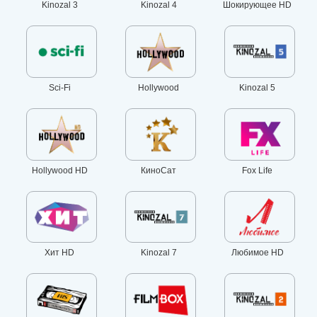
Kinozal 3
Kinozal 4
Шокирующее HD
Sci-Fi
Hollywood
Kinozal 5
Hollywood HD
КиноСат
Fox Life
Хит HD
Kinozal 7
Любимое HD