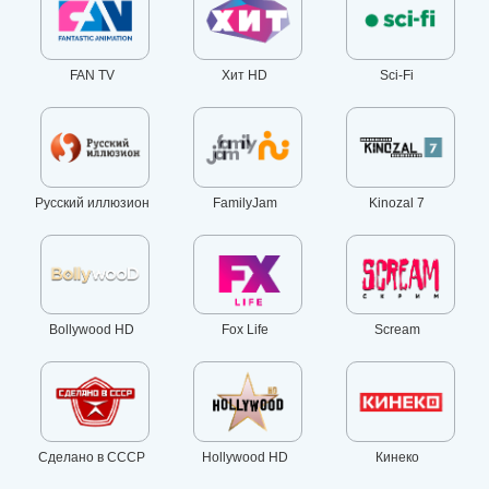
FAN TV
Хит HD
Sci-Fi
Русский иллюзион
FamilyJam
Kinozal 7
Bollywood HD
Fox Life
Scream
Сделано в СССР
Hollywood HD
Кинеко