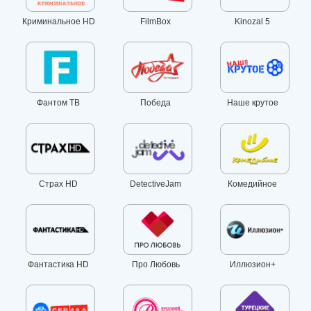
Криминальное HD
FilmBox
Kinozal 5
Фантом ТВ
Победа
Наше крутое
Страх HD
DetectiveJam
Комедийное
Фантастика HD
Про Любовь
Иллюзион+