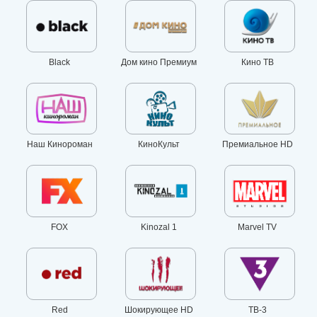
Black
Дом кино Премиум
Кино ТВ
Наш Кинороман
КиноКульт
Премиальное HD
FOX
Kinozal 1
Marvel TV
Red
Шокирующее HD
ТВ-3