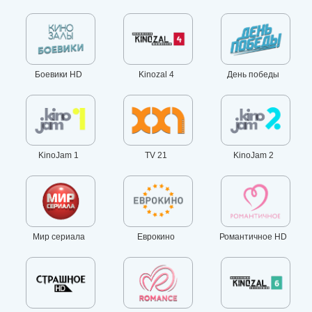
Боевики HD
Kinozal 4
День победы
KinoJam 1
TV 21
KinoJam 2
Мир сериала
Еврокино
Романтичное HD