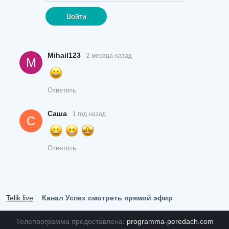
Войти
Mihail123
2 месяца назад
M
Ответить
Саша
1 год назад
С
Ответить
Telik.live
Канал Успех смотреть прямой эфир
Телепрограмма предоставлена:
programma-peredach.com