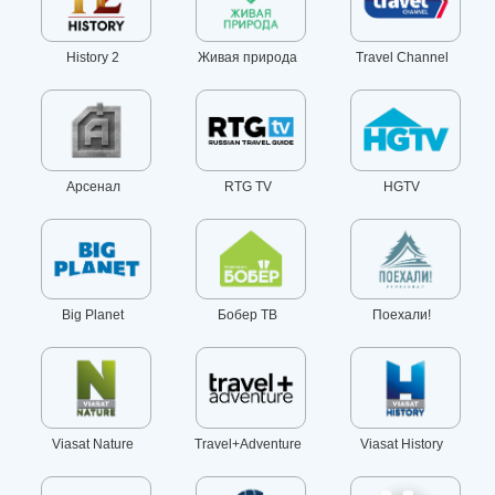
History 2
Живая природа
Travel Channel
Арсенал
RTG TV
HGTV
Big Planet
Бобер ТВ
Поехали!
Viasat Nature
Travel+Adventure
Viasat History