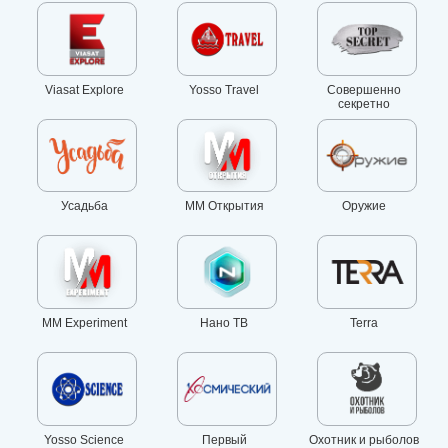
Viasat Explore
Yosso Travel
Совершенно
секретно
Усадьба
MM Открытия
Оружие
MM Experiment
Нано ТВ
Terra
Yosso Science
Первый
Охотник и рыболов