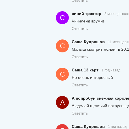
Ответить
синий трактор
8 месяцев наз
С
Чичиленд врумиз
Ответить
Саша Кудряшов
11 месяцев 
С
Малыш смотрит моланг в 20:1
Ответить
Саша 13 карт
1 год назад
С
Не очень интересный
Ответить
А попробуй снежная корол
А
А сделай щенячий патруль ще
Ответить
Саша Кудряшов
1 год назад