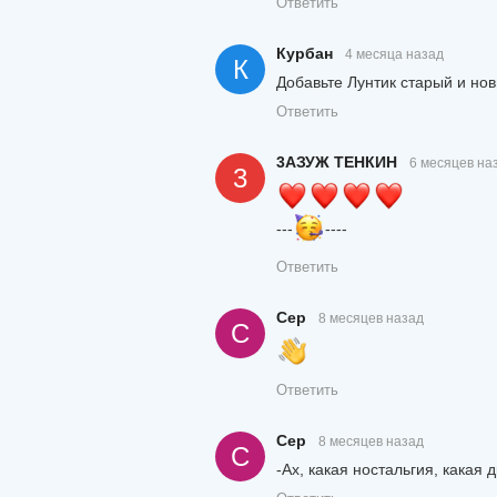
Ответить
Курбан
4 месяца назад
К
Добавьте Лунтик старый и но
Ответить
3АЗУЖ ТЕНКИН
6 месяцев на
3
---
----
Ответить
Сер
8 месяцев назад
С
Ответить
Сер
8 месяцев назад
С
-Ах, какая ностальгия, какая д