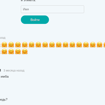
Войти
азад
Л
3 месяца назад
к имба
ведь?