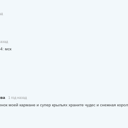
ад
назад
4: мск
ева
1 год назад
нок моей кармане и супер крыльях храните чудес и снежная коро