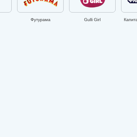
Футурама
Gulli Girl
Капит