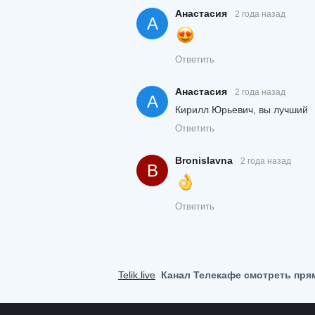
Анастасия
2 года назад
А
Ответить
Анастасия
2 года назад
А
Кирилл Юрьевич, вы лучший
Ответить
Bronislavna
2 года назад
B
Ответить
Telik.live
Канал Телекафе смотреть пр