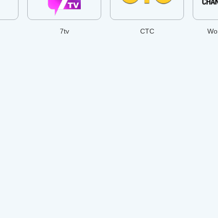
7tv
СТС
Wor