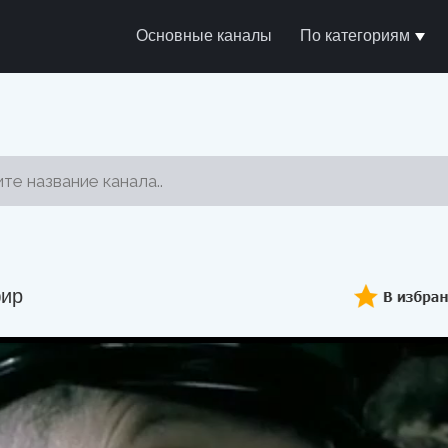
Основные каналы
По категориям
фир