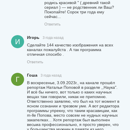
родись красивой " ( древний такой
сериал ) — не родственник ли Ваш?
Покопайте! Сорок три года ему
сейчас...
Ответить
Игорь
3 года назад
И
Сделайте 144 качество изображения на всех
каналах пожалуйста . А так программа
отличная спосибо .
Ответить
Гоша
3 года назад
Г
В воскресенье, 3.09.2023г., на канале прошёл
репортаж Натальи Поповой в разделе ,,Наука".
И всё бы ничего, вот только о каких научных
вещах там говорили, никак не припомню.
Ответственно заявляю, что был на тот момент в
ясном сознании и трезвом уме. А вот редактора
программы упрекну, что таким красавицам, как
m-lle Попова, место совсем не нудных научных
закапелках... Хотя репортаж был выполнен
весьма профессионально, я просто уверен, что
у большинства мужчин в памяти из него