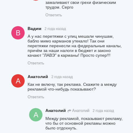
замаливают свои грехи физическим
трудом. Серго
Ответить
Вадим
2 года назад
В
А у нас перетяжки с улиц мешали чинушам,
бабло мимо карманов утекало! Так они
перетяжки перенесли на федеральные каналы,
причём за наши налоги в бюджет и законо
качают "ЛАВЭ" в карманы! Просто супер!!!
Ответить
Анатолий
2 года назад
А
Как не включу, так реклама. Скажите а между
рекламой что-нибудь показывают?
Ответить
Анатолий
Анатолий
2 года назад
А
Между рекламой, показывают рекламу,
что бы от основной рекламы можно
было отдохнуть.