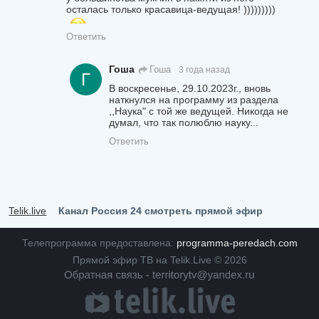
осталась только красавица-ведущая! )))))))))
Ответить
Гоша
Гоша
3 года назад
Г
В воскресенье, 29.10.2023г., вновь
наткнулся на программу из раздела
,,Наука" с той же ведущей. Никогда не
думал, что так полюблю науку...
Ответить
Telik.live
Канал Россия 24 смотреть прямой эфир
Телепрограмма предоставлена:
programma-peredach.com
Прямой эфир ТВ на Telik.Live © 2026