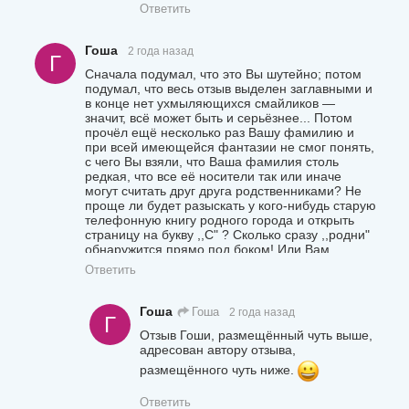
Ответить
Гоша
2 года назад
Г
Сначала подумал, что это Вы шутейно; потом
подумал, что весь отзыв выделен заглавными и
в конце нет ухмыляющихся смайликов —
значит, всё может быть и серьёзнее... Потом
прочёл ещё несколько раз Вашу фамилию и
при всей имеющейся фантазии не смог понять,
с чего Вы взяли, что Ваша фамилия столь
редкая, что все её носители так или иначе
могут считать друг друга родственниками? Не
проще ли будет разыскать у кого-нибудь старую
телефонную книгу родного города и открыть
страницу на букву ,,С" ? Сколько сразу ,,родни"
обнаружится прямо под боком! Или Вам
непременно хочется обзавестись таковой ещё и
Ответить
в Финляндии? Тогда другое дело, однако
учтите, что момент для этого Вы выбрали не
самый подходящий! Повременили бы, пока всё
Гоша
Гоша
2 года назад
Г
худо-бедно устаканится...
Отзыв Гоши, размещённый чуть выше,
адресован автору отзыва,
размещённого чуть ниже.
Ответить