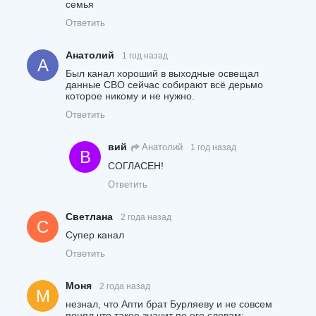
семья
Ответить
Анатолий
1 год назад
А
Был канал хороший в выходные освещал
данные СВО сейчас собирают всё дерьмо
которое никому и не нужно.
Ответить
вий
Анатолий
1 год назад
В
СОГЛАСЕН!
Ответить
Светлана
2 года назад
С
Супер канал
Ответить
Моня
2 года назад
М
незнал, что Апти брат Бурляеву и не совсем
понял что такое значит по его словам: